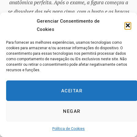
anatômica perfeita. Após o exame, a figura começou a
se dissolver dos pés para cima, com o busto e os braços
flutuando no ar. Um dos médicos exclamou: ‘Mas isso é
Gerenciar Consentimento de
demais!’ e correu para a frente, agarrando metade do
Cookies
corpo. No instante seguinte, ele soltou um grito agudo e
Para fornecer as melhores experiências, usamos tecnologias como
caiu inconsciente no chão. Ao recobrar a consciência no
cookies para armazenar e/ou acessar informações do dispositivo. O
consentimento para essas tecnologias nos permitirá processar dados
nível da percepção [consciousness], ele se lembrou
como comportamento de navegação ou IDs exclusivos neste site. Não
consentir ou retirar o consentimento pode afetar negativamente certos
apenas de que, ao agarrar o fantasma, sentira como se
recursos e funções.
os seus dedos estivessem pressionando uma massa
esponjosa e flácida. Então, ele recebeu um choque e
ACEITAR
perdeu a consciência no nível da percepção
[consciousness]. Durante trinta e seis minutos, em plena
NEGAR
luz do dia, a materialização da filhinha do Dr. Souza,
que morreu de gripe, foi visível a todos os presentes.
Política de Cookies
Ela apareceu com as suas vestes funerárias. O seu pulso