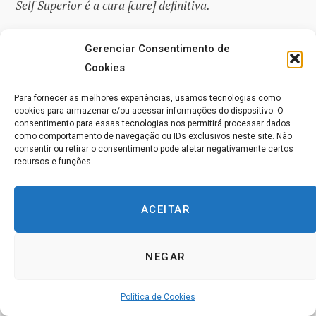
Self Superior é a cura [cure] definitiva.
A importância dos métodos Kahuna para lidar com o
Gerenciar Consentimento de
complexo pode ser melhor compreendida se nós
Cookies
reconhecermos que, nos Estados Unidos, nós temos
Para fornecer as melhores experiências, usamos tecnologias como
cerca de quatro mil psiquiatras e centenas de milhares
cookies para armazenar e/ou acessar informações do dispositivo. O
consentimento para essas tecnologias nos permitirá processar dados
de pacientes que necessitam de sua ajuda. Nós temos
como comportamento de navegação ou IDs exclusivos neste site. Não
consentir ou retirar o consentimento pode afetar negativamente certos
muito poucos psicanalistas treinados e apenas alguns
recursos e funções.
deles aprenderam a usar a sugestão para ajudar a
investigar o complexo. Nenhum conhece o método de
ACEITAR
choque com cargas de força vital para fazer com que o
paciente aceite a sugestão para substituir o complexo.
NEGAR
Na Segunda Guerra Mundial, entre os jovens
considerados fisicamente aptos para o serviço militar,
Política de Cookies