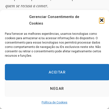
quem se recusa a comer.
Gerenciar Consentimento de
Em segundo lugar, as palavras indicam que TEM QUE
Cookies
SE PENSAR PROFUNDAMENTE, o que simboliza a
concentração profunda nas ideias enquanto elas são
Para fornecer as melhores experiências, usamos tecnologias como
cookies para armazenar e/ou acessar informações do dispositivo. O
carregadas com a força da “vontade” e preparadas para
consentimento para essas tecnologias nos permitirá processar dados
como comportamento de navegação ou IDs exclusivos neste site. Não
serem usadas como sugestões. A raiz da palavra (mana)
consentir ou retirar o consentimento pode afetar negativamente certos
nomeia a força vital básica, tão necessária para a
recursos e funções.
formação de estruturas de pensamento e cargas de
“vontade”.
ACEITAR
Os antigos Kahunas costumavam inventar duas ou três
NEGAR
palavras com os mesmos conjuntos gerais de
significados, para evitar que uma se perdesse ou que os
Política de Cookies
seus significados mudassem com o passar do tempo.