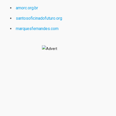
amorc.org.br
santosoficinadofuturo.org
marquesfernandes.com