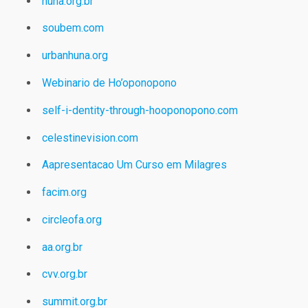
huna.org.br
soubem.com
urbanhuna.org
Webinario de Ho’oponopono
self-i-dentity-through-hooponopono.com
celestinevision.com
Aapresentacao Um Curso em Milagres
facim.org
circleofa.org
aa.org.br
cvv.org.br
summit.org.br