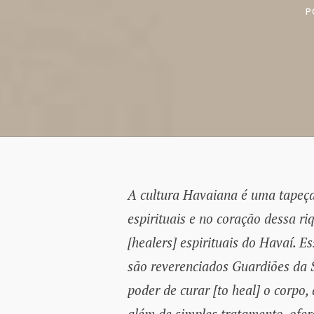
P
A cultura Havaiana é uma tapeça
espirituais e no coração dessa ri
[healers] espirituais do Havaí. E
são reverenciados Guardiões da S
poder de curar [to heal] o corpo,
além de simples tratamento, ofer