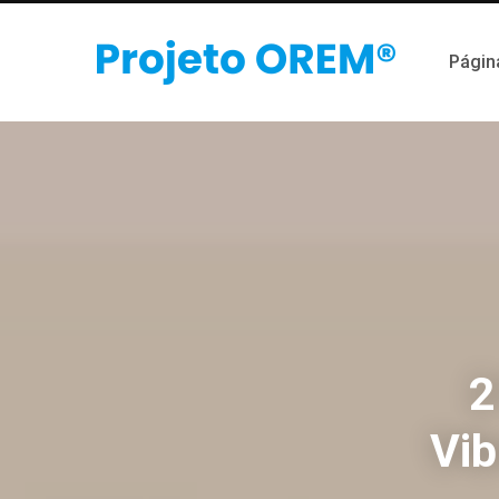
Página
2
Vib