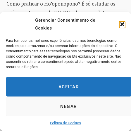
Como praticar o Ho’oponopono? É só estudar os
artigos anteriores da OREM1 e boa jornada!
Gerenciar Consentimento de
Cookies
Imagem emma-simpson-mNGaaLeWEp0-
unsplash.jpg
Para fornecer as melhores experiências, usamos tecnologias como
cookies para armazenar e/ou acessar informações do dispositivo. O
consentimento para essas tecnologias nos permitirá processar dados
como comportamento de navegação ou IDs exclusivos neste site. Não
Referências bibliográficas da OREM1
consentir ou retirar o consentimento pode afetar negativamente certos
recursos e funções.
André Biernath – repórter na Revista Saúde – Grupo
Abril – artigo sobre o filme “Divertida Mente”, que
ACEITAR
aborda inteligentemente a questão das memórias
armazenadas;
NEGAR
Bert Hellinger e Gabriele Tem Hövel – livro
“Constelações Familiares – O Reconhecimento das
Política de Cookies