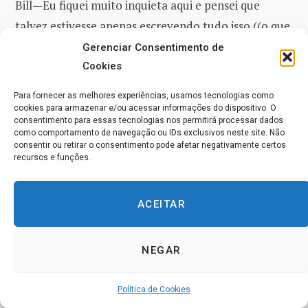
Bill—Eu fiquei muito inquieta aqui e pensei que
talvez estivesse apenas escrevendo tudo isso ((o que
tem sido muito demorado e bastante cansativo às
Gerenciar Consentimento de
vezes)) porque eu estava com ciúmes. Eu ainda não
Cookies
tenho certeza e preciso de sua ajuda sobre isso. Mas
Para fornecer as melhores experiências, usamos tecnologias como
eu continuei assim mesmo porque isso não parecia
cookies para armazenar e/ou acessar informações do dispositivo. O
consentimento para essas tecnologias nos permitirá processar dados
terminado.
como comportamento de navegação ou IDs exclusivos neste site. Não
consentir ou retirar o consentimento pode afetar negativamente certos
recursos e funções.
Por favor, ajude-me a avaliar isso porque eu não
quero que os erros dos escribas entrem muito no
ACEITAR
curso. Embora eu pense que eles serão corrigidos
quando o fizerem. O que você pensa sobre tudo isso?
Eu não pretendia escrever um comentário sobre
NEGAR
sexo. (veja acima)
Política de Cookies