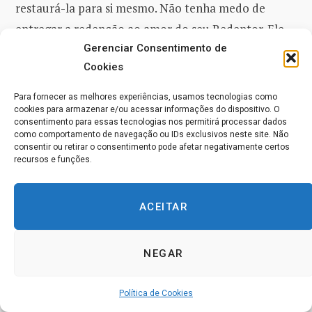
restaurá-la para si mesmo. Não tenha medo de
entregar a redenção ao amor do seu Redentor. Ele
NÃO falhará com você, pois Ele vem Daquele Que
Gerenciar Consentimento de
Cookies
que NÃO PODE falhar. Aceite o SEU sentimento de
fracasso como nada mais do que um engano a
Para fornecer as melhores experiências, usamos tecnologias como
respeito de QUEM VOCÊ É. Pois o santo anfitrião de
cookies para armazenar e/ou acessar informações do dispositivo. O
consentimento para essas tecnologias nos permitirá processar dados
Deus está ALÉM do fracasso e NADA do que é a sua
como comportamento de navegação ou IDs exclusivos neste site. Não
consentir ou retirar o consentimento pode afetar negativamente certos
vontade pode SER negado. Você está para sempre
recursos e funções.
em um relacionamento tão santo, que ele chama
todas as pessoas para ESCAPAR da solidão e se
ACEITAR
unirem a você em seu amor. E onde VOCÊ está, lá
todos têm que buscar e ACHAR você.
NEGAR
Pense apenas um instante sobre isso; Deus deu a
Política de Cookies
Filiação a você, para garantir a sua criação perfeita.