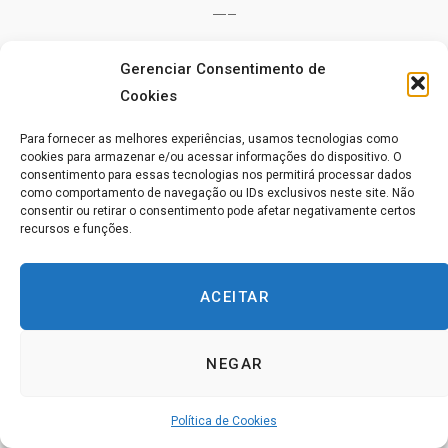
—–
Gerenciar Consentimento de
Dia 320
Cookies
Para fornecer as melhores experiências, usamos tecnologias como
cookies para armazenar e/ou acessar informações do dispositivo. O
O Símbolo do Impossível
[FIP: III. Além de
consentimento para essas tecnologias nos permitirá processar dados
como comportamento de navegação ou IDs exclusivos neste site. Não
todos os símbolos]
consentir ou retirar o consentimento pode afetar negativamente certos
recursos e funções.
“O poder NÃO pode se opor. Pois a oposição o
enfraqueceria e o poder enfraquecido é uma
ACEITAR
contradição de ideias. Força fraca não significa nada.
E o poder usado para enfraquecer é EMPREGADO
para limitar. E, portanto, ele TEM QUE ser limitado e
NEGAR
fraco, porque esse é o seu propósito. Para que o
poder seja ele mesmo, não pode haver oposição.
Política de Cookies