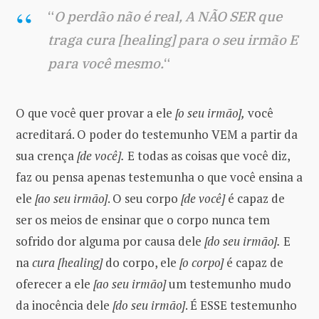
“
O perdão não é real, A NÃO SER que
traga cura [healing] para o seu irmão E
para você mesmo.
“
O que você quer provar a ele
[o seu irmão],
você
acreditará. O poder do testemunho VEM a partir da
sua crença
[de você].
E todas as coisas que você diz,
faz ou pensa apenas testemunha o que você ensina a
ele
[ao seu irmão]
. O seu corpo
[de você]
é capaz de
ser os meios de ensinar que o corpo nunca tem
sofrido dor alguma por causa dele
[do seu irmão].
E
na
cura [healing]
do corpo, ele
[o corpo]
é capaz de
oferecer a ele
[ao seu irmão]
um testemunho mudo
da inocência dele
[do seu irmão]
. É ESSE testemunho