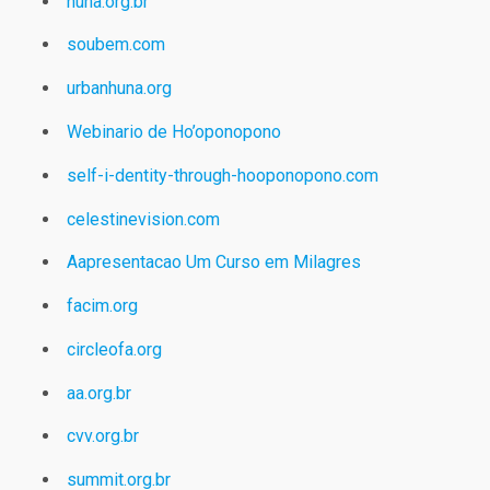
huna.org.br
soubem.com
urbanhuna.org
Webinario de Ho’oponopono
self-i-dentity-through-hooponopono.com
celestinevision.com
Aapresentacao Um Curso em Milagres
facim.org
circleofa.org
aa.org.br
cvv.org.br
summit.org.br