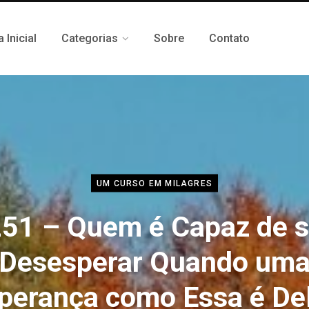
 Inicial
Categorias
Sobre
Contato
UM CURSO EM MILAGRES
51 – Quem é Capaz de 
Desesperar Quando um
perança como Essa é De