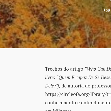
PO
Trechos do artigo
“Who Can Des
livre: “Quem É capaz De Se De
Dele?’],
de autoria do professo
https://circleofa.org/library/t
conhecimento e entendimento
em Milagres.