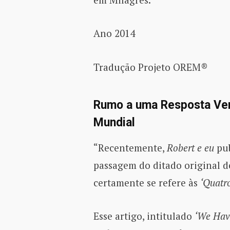
Ano 2014
Tradução Projeto OREM®
Rumo a uma Resposta Ver
Mundial
“Recentemente,
Robert e eu
pub
passagem do ditado original 
certamente se refere às
‘Quatr
Esse artigo, intitulado
‘We Have