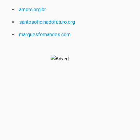
amorc.org.br
santosoficinadofuturo.org
marquesfernandes.com