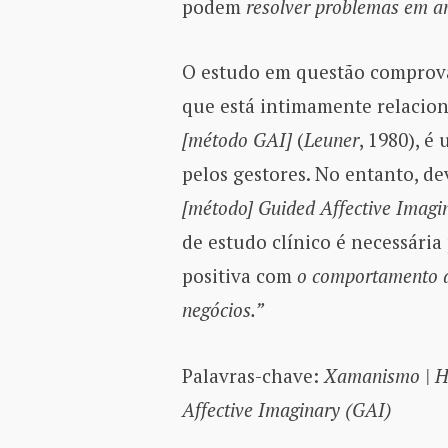
podem
resolver problemas em a
O estudo em questão compro
que está intimamente relacio
[
método
GAI]
(
Leuner
, 1980), é
pelos gestores. No entanto, de
[método] Guided Affective Imagi
de estudo clínico é necessária
positiva com
o comportamento d
negócios.”
Palavras-chave:
Xamanismo | Hu
Affective Imaginary (GAI)