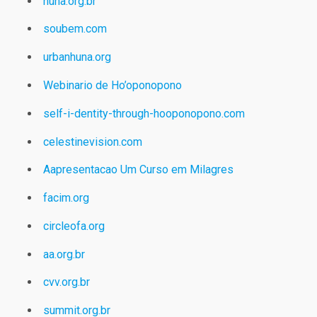
huna.org.br
soubem.com
urbanhuna.org
Webinario de Ho’oponopono
self-i-dentity-through-hooponopono.com
celestinevision.com
Aapresentacao Um Curso em Milagres
facim.org
circleofa.org
aa.org.br
cvv.org.br
summit.org.br