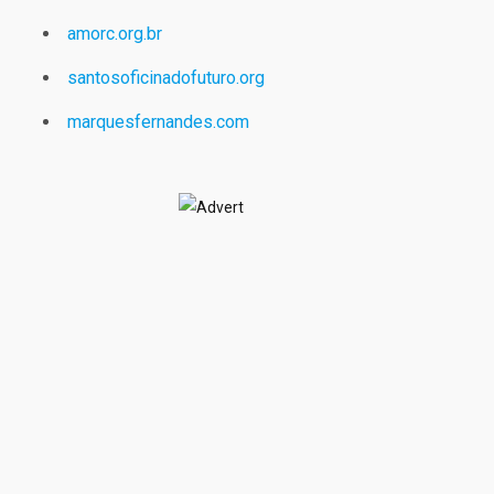
amorc.org.br
santosoficinadofuturo.org
marquesfernandes.com