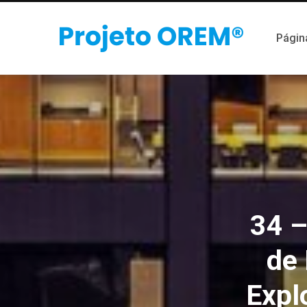
Página
34 –
de 
Expl