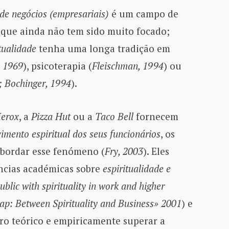
de negócios (empresariais)
é um campo de
, que ainda não tem sido muito focado;
itualidade
tenha uma longa tradição em
, 1969
), psicoterapia (
Fleischman, 1994
) ou
; Bochinger, 1994
).
erox
, a
Pizza Hut
ou a
Taco Bell
fornecem
imento espiritual dos seus funcionários
, os
abordar esse fenómeno (
Fry, 2003
). Eles
ncias académicas sobre
espiritualidade e
ublic with spirituality in work and higher
ap: Between Spirituality and Business» 2001
) e
ro teórico e empiricamente superar a