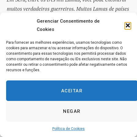
muitos verdadeiros guerreiros. Muitos Lamas de países
estrangeiros, como a Mongólia, estão em Ganden. Lá
Gerenciar Consentimento de
está o trono do nosso grande Mestre, Tsong-kha pa.
Cookies
Ninguém pode tocar nesse grande trono sem tremer.
Para fornecer as melhores experiências, usamos tecnologias como
Depung também tem alguns Lamas eruditos.”
cookies para armazenar e/ou acessar informações do dispositivo. O
consentimento para essas tecnologias nos permitirá processar dados
como comportamento de navegação ou IDs exclusivos neste site. Não
“Lama, existem passagens secretas sob o Potala? E
consentir ou retirar o consentimento pode afetar negativamente certos
recursos e funções.
existe um lago subterrâneo sob o templo principal?”
O Lama sorriu novamente. “Você sabe tantas coisas que
ACEITAR
me parece que já esteve em Lhasa. Eu não sei quando
esteve lá. Pouco importa se você estava lá agora ou com
NEGAR
outras vestes. Mas se você viu esse lago subterrâneo,
você tem que ter sido ou um Lama muito importante,
Política de Cookies
ou um servo carregando uma tocha. Mas como servo,