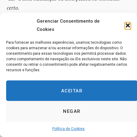
certo.
Gerenciar Consentimento de
Você frequentemente observará que o dinheiro que você
Cookies
dá, seguindo uma Intuição, quase sempre se transforma
Para fornecer as melhores experiências, usamos tecnologias como
em um milagre para alguém. Por sua vez, isso se traduz
cookies para armazenar e/ou acessar informações do dispositivo. O
rapidamente em um fluxo Sincrônico de dinheiro de
consentimento para essas tecnologias nos permitirá processar dados
como comportamento de navegação ou IDs exclusivos neste site. Não
volta para você. Simplesmente faça e veja o que
consentir ou retirar o consentimento pode afetar negativamente certos
recursos e funções.
acontece. Você verá que, se agir em harmonia com as
pequenas coisas, você ganhará ainda mais poder para
impactar o mundo positivamente.
ACEITAR
4. O PODER DA ORAÇÃO
NEGAR
Assim como em todas as outras experiências discutidas,
Política de Cookies
nós descobrimos o Poder da Oração para nós mesmos