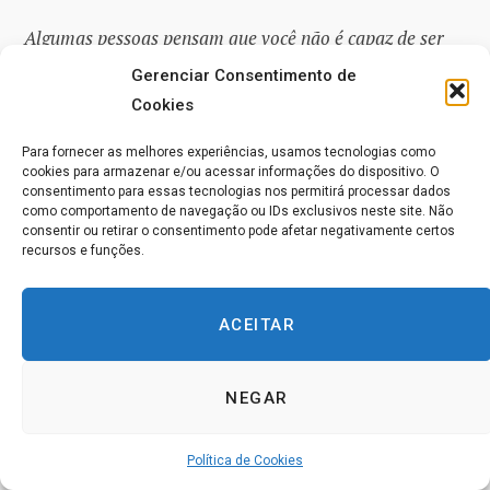
Algumas pessoas pensam que você não é capaz de ser
espiritual a não ser que siga uma dieta específica. Eu
Gerenciar Consentimento de
ouço falar com muita frequência de encontros
Cookies
‘inclusivos’, mas só há comida vegana disponível. Eu
Para fornecer as melhores experiências, usamos tecnologias como
não tenho problema nenhum com quem escolhe um
cookies para armazenar e/ou acessar informações do dispositivo. O
consentimento para essas tecnologias nos permitirá processar dados
estilo de vida vegano e eu não tenho problema nenhum
como comportamento de navegação ou IDs exclusivos neste site. Não
em comer apenas comida vegana de vez em quando,
consentir ou retirar o consentimento pode afetar negativamente certos
recursos e funções.
mas uma reunião onde duas pessoas não conseguem
sentar-se uma de frente para a outra à mesa e uma
ACEITAR
delas não pode desfrutar da comida de sua escolha? Há
julgamento nisso, intolerância e isso não é ‘inclusivo’.
NEGAR
Trauma é outra palavra que é usada como desculpa
para não tentar crescer ou como justificativa para que
Política de Cookies