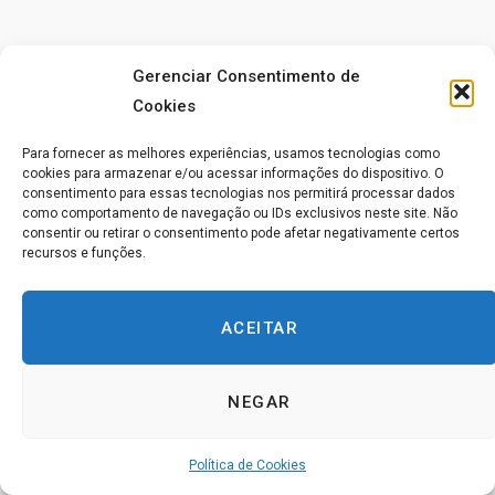
Site:
Gerenciar Consentimento de
Scientific Method – Kahuna Research Group
Cookies
Para fornecer as melhores experiências, usamos tecnologias como
Tradução livre Projeto OREM® (PO)
cookies para armazenar e/ou acessar informações do dispositivo. O
consentimento para essas tecnologias nos permitirá processar dados
como comportamento de navegação ou IDs exclusivos neste site. Não
“É a marca de uma mente educada ser capaz de
consentir ou retirar o consentimento pode afetar negativamente certos
recursos e funções.
entreter um pensamento sem aceitá-lo.” — atribuído a
Aristóteles
ACEITAR
O método científico exige uma mente aberta na coleta e
análise de dados. Os dados ou observações são
NEGAR
coletados sem preconceitos e sem qualquer tentativa de
direcionar as informações coletadas para uma
Política de Cookies