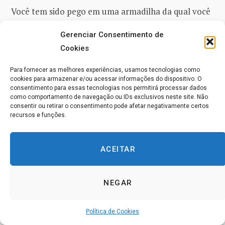
Você tem sido pego em uma armadilha da qual você
nunca poderia escapar. O conflito, a culpa e o medo
Gerenciar Consentimento de
vieram com você e nunca saíram do seu lado. Cada
Cookies
um de vocês tem feito isso de maneira diferente,
entretanto, cada um tem chegado ao mesmo lugar;
Para fornecer as melhores experiências, usamos tecnologias como
cookies para armazenar e/ou acessar informações do dispositivo. O
o mesmo impasse. E agora parece a cada um de
consentimento para essas tecnologias nos permitirá processar dados
como comportamento de navegação ou IDs exclusivos neste site. Não
vocês que não há escapatória. Pois é verdade que
consentir ou retirar o consentimento pode afetar negativamente certos
você não é capaz de escapar sozinho. As suas
recursos e funções.
histórias parecem ser diferentes, pois elas assumem
formas diferentes. No entanto, o único conteúdo
ACEITAR
delas faz de vocês irmãos. Não se preocupem com as
diferenças ou vocês estarão perdidos. Está no
NEGAR
reconhecimento do conteúdo comum; a necessidade
comum, que vocês estão salvos!
Política de Cookies