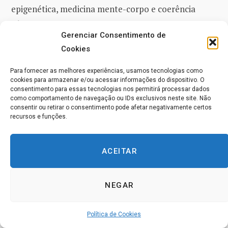
epigenética, medicina mente-corpo e coerência
cérebro/coração.
Gerenciar Consentimento de
Cookies
Como pesquisador, palestrante, autor de vários
livros e consultor corporativo, o seu interesse está
Para fornecer as melhores experiências, usamos tecnologias como
cookies para armazenar e/ou acessar informações do dispositivo. O
em desmistificar o místico para que as pessoas
consentimento para essas tecnologias nos permitirá processar dados
tenham todas as ferramentas ao seu alcance para
como comportamento de navegação ou IDs exclusivos neste site. Não
consentir ou retirar o consentimento pode afetar negativamente certos
fazer mudanças mensuráveis ​​em suas vidas.
recursos e funções.
Ele é um dos cientistas do premiado filme
O Que
ACEITAR
Raio Sabemos Nós? (What the Bleep Do We Know!?)
Site oficial:
https://drjoedispenza.com/
NEGAR
O artigo completo em Inglês poderá ser acessado no
Política de Cookies
site oficial do
Dr. Joe Dispenza
, no link