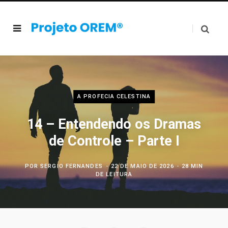
A PROFECIA CELESTINA
14 – Entendendo os Dramas
de Controle – Parte I
POR
SERGIO FERNANDES
22 DE MAIO DE 2026
28 MIN
DE LEITURA