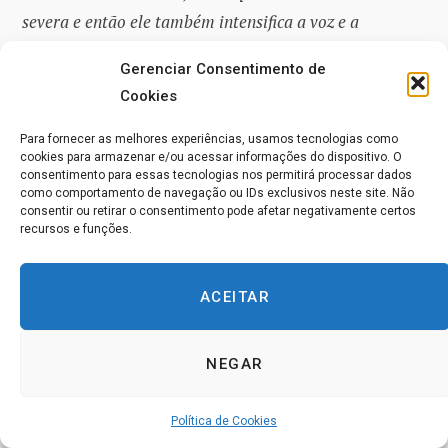
severa e então ele também intensifica a voz e a
expressão facial e a intensidade vai aumentando
Gerenciar Consentimento de
gradativamente até que um ou ambos cheguem a um
Cookies
“Kaboom”. O som e a sensação do “Kaboom” lembram
um vulcão em erupção ou uma bomba explodindo.
Para fornecer as melhores experiências, usamos tecnologias como
cookies para armazenar e/ou acessar informações do dispositivo. O
consentimento para essas tecnologias nos permitirá processar dados
como comportamento de navegação ou IDs exclusivos neste site. Não
“Mas foi ele que começou isso!!!”
consentir ou retirar o consentimento pode afetar negativamente certos
recursos e funções.
Nessa história, não importa quem começou isso. O que
importa é que, a cada vez que era a “sua vez” na
ACEITAR
conversa, você tinha a oportunidade de aumentar a
intensidade ou mudar o jogo para uma interação mais
NEGAR
autêntica. Sim, claro, eu tinha aumentado a intensidade
muitas e muitas vezes. A experiência é uma professora
Política de Cookies
poderosa.