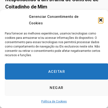
Coitadinho de Mim
Gerenciar Consentimento de
Substitua a Ansiedade com a Fonte do
Cookies
Amor Divino
Para fornecer as melhores experiências, usamos tecnologias como
cookies para armazenar e/ou acessar informações do dispositivo. O
Sempre que um Drama de Controle estiver
consentimento para essas tecnologias nos permitirá processar dados
como comportamento de navegação ou IDs exclusivos neste site. Não
acontecendo, é um lembrete para se reconectar com a
consentir ou retirar o consentimento pode afetar negativamente certos
Fonte do Amor Divino. Pare, relaxe e saiba que alguns
recursos e funções.
problemas não são seus para resolver.
ACEITAR
Encha o seu coração com o máximo de amor e energia
que puder. Continue a manter essa conexão,
NEGAR
independentemente do que o seu amigo esteja fazendo
ou deixando de fazer. Então, transborde dessa plenitude
Política de Cookies
e ofereça tanto a sua energia amorosa quanto um