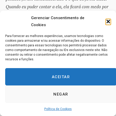
Quando eu puder contar a ela, ela ficará com medo por
muito tempo, porque ela se lembrará de muitas coisas,
Gerenciar Consentimento de
consciente ou inconscientemente, incluindo o relatório
Cookies
Shield, uma falta de amor que você anulou
Para fornecer as melhores experiências, usamos tecnologias como
antecipadamente por um milagre de devoção.
”
cookies para armazenar e/ou acessar informações do dispositivo. O
consentimento para essas tecnologias nos permitirá processar dados
como comportamento de navegação ou IDs exclusivos neste site. Não
Urtext – Esclarecimento de Termos (Mente
consentir ou retirar o consentimento pode afetar negativamente certos
recursos e funções.
– Espírito continuação)
“A mente pode estar certa ou errada, dependendo
ACEITAR
da voz que escuta. A MENTE CERTA ouve o Espírito
Santo, perdoa o mundo e através da visão de Cristo
NEGAR
vê o mundo real em seu lugar. Essa é a visão final, a
última percepção, a condição na qual o próprio Deus
Política de Cookies
dá o passo final. Aqui o tempo e as ilusões terminam