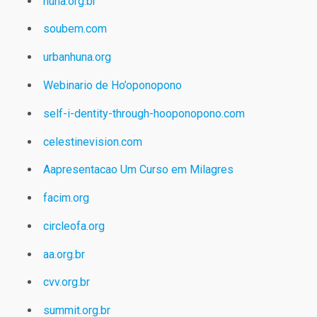
huna.org.br
soubem.com
urbanhuna.org
Webinario de Ho’oponopono
self-i-dentity-through-hooponopono.com
celestinevision.com
Aapresentacao Um Curso em Milagres
facim.org
circleofa.org
aa.org.br
cvv.org.br
summit.org.br