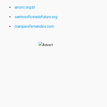
amorc.org.br
santosoficinadofuturo.org
marquesfernandes.com