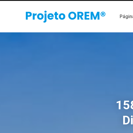
Página
15
D