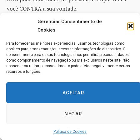
você CONTRA a sua vontade.
Gerenciar Consentimento de
É A SUA VONTADE OLHAR PARA ISSO. Nenhum
Cookies
desejo louco, nenhum impulso trivial para esquecer
Para fornecer as melhores experiências, usamos tecnologias como
novamente, nenhuma punhalada de medo e nem o
cookies para armazenar e/ou acessar informações do dispositivo. O
suor frio da aparente morte PODEM se colocar
consentimento para essas tecnologias nos permitirá processar dados
como comportamento de navegação ou IDs exclusivos neste site. Não
contra à sua vontade. E o que atrai você ALÉM do
consentir ou retirar o consentimento pode afetar negativamente certos
recursos e funções.
véu, também está profundamente DENTRO de você,
inseparável da sua vontade e COMPLETAMENTE
Um Só’.
ACEITAR
Perguntar é o caminho para Deus porque isso nos
NEGAR
oferece a Sua Vontade como Ele quer que a
ouçamos. Nós teremos uma série de lições sobre
Política de Cookies
perguntar porque você não tem entendido isso. No