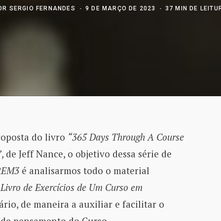
OR
SERGIO FERNANDES
9 DE MARÇO DE 2023
37 MIN DE LEITU
roposta do livro
“365 Days Through A Course
”
, de Jeff Nance, o objetivo dessa série de
REM3
é analisarmos todo o material
o
Livro de Exercícios de Um Curso em
rio, de maneira a auxiliar e facilitar o
 de pensamento do Curso.