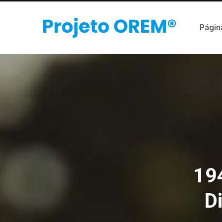
Página
19
D