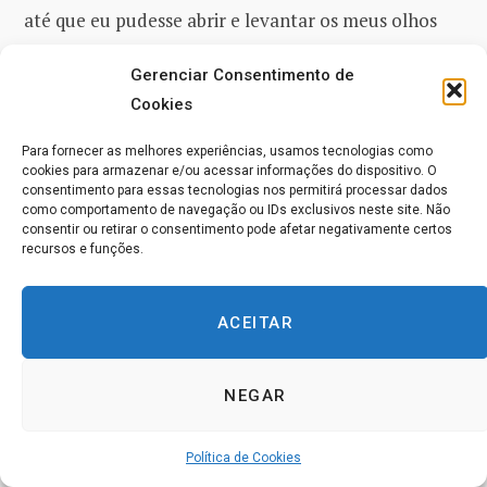
até que eu pudesse abrir e levantar os meus olhos
novamente.
Gerenciar Consentimento de
Cookies
Demorou dois meses após essa
‘reprogramação’
(‘substituição’)
para aprender a me integrar
Para fornecer as melhores experiências, usamos tecnologias como
cookies para armazenar e/ou acessar informações do dispositivo. O
novamente ao corpo e à vida aparentes. Isso pode
consentimento para essas tecnologias nos permitirá processar dados
parecer estranho, mas na época desse profundo
como comportamento de navegação ou IDs exclusivos neste site. Não
consentir ou retirar o consentimento pode afetar negativamente certos
despertar, eu não sabia o que era. Como eu disse no
recursos e funções.
meu parágrafo de abertura, isso aconteceu
sem
mim.
Sem dúvida, isso continuará a se desembalar
ACEITAR
(desfazer) à medida que mais níveis de despertar se
avolumam.
NEGAR
Eu fiquei literalmente muda e cega. Então, houve um
Política de Cookies
período de adaptação depois disso. Existem alguns