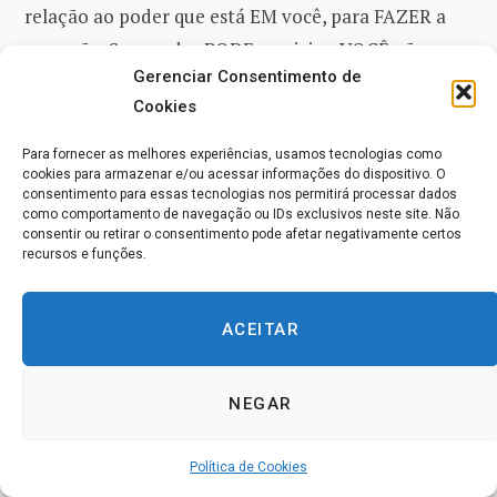
relação ao poder que está EM você, para FAZER a
correção. Se o poder PODE corrigir e VOCÊ não
Gerenciar Consentimento de
permite que ele o faça, você o nega a si mesmo E AO
Cookies
SEU IRMÃO. E, se ele COMPARTILHA essa mesma
crença, AMBOS pensarão que estão condenados.
Para fornecer as melhores experiências, usamos tecnologias como
cookies para armazenar e/ou acessar informações do dispositivo. O
Isso você PODE evitar para ele E PARA VOCÊ
consentimento para essas tecnologias nos permitirá processar dados
MESMO. Pois a razão não abriria caminho para a
como comportamento de navegação ou IDs exclusivos neste site. Não
consentir ou retirar o consentimento pode afetar negativamente certos
correção apenas para você.
recursos e funções.
A correção não pode SER aceita OU RECUSADA por
ACEITAR
você, sem o seu irmão. O PECADO quer manter que
você pode. Entretanto, a razão lhe diz que você NÃO
NEGAR
PODE ver o seu irmão OU a si mesmo como pecador
e ainda assim perceber o outro como inocente.
Política de Cookies
Quem se considera culpado e vê um mundo sem