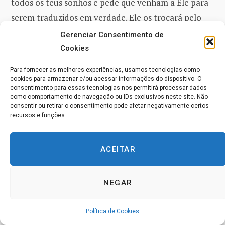
todos os teus sonhos e pede que venham a Ele para
serem traduzidos em verdade. Ele os trocará pelo
sonho final, que Deus designou como o fim dos
Gerenciar Consentimento de
sonhos. Pois quando o perdão descansar sobre o
Cookies
mundo e a paz tiver vindo a todos os Filhos de Deus,
Para fornecer as melhores experiências, usamos tecnologias como
o que mais poderia haver para manter as coisas
cookies para armazenar e/ou acessar informações do dispositivo. O
consentimento para essas tecnologias nos permitirá processar dados
separadas, já que o que resta para ser visto é apenas
como comportamento de navegação ou IDs exclusivos neste site. Não
a face de Cristo?
consentir ou retirar o consentimento pode afetar negativamente certos
recursos e funções.
E por quanto tempo essa face santa será vista, se
ACEITAR
não passa um símbolo, indicando que o tempo do
aprendizado agora terminou e a meta da Expiação
foi, enfim, alcançada? Portanto, busquemos achar a
NEGAR
face de Cristo e não olhar para nada mais. Quando
contemplarmos a Sua glória, teremos o
Política de Cookies