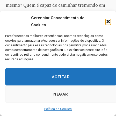
mesmo? Quem é capaz de caminhar tremendo em
um mundo amedrontador e reconhecer que a glória
Gerenciar Consentimento de
do Céu brilha em si mesmo?
Cookies
Nada do que está ao seu redor deixa de ser PARTE
Para fornecer as melhores experiências, usamos tecnologias como
cookies para armazenar e/ou acessar informações do dispositivo. O
de você. Olhe para isso amorosamente e veja nisso a
consentimento para essas tecnologias nos permitirá processar dados
luz do Céu. Assim você entenderá tudo o que lhe é
como comportamento de navegação ou IDs exclusivos neste site. Não
consentir ou retirar o consentimento pode afetar negativamente certos
dado. Com perdão benigno, o mundo cintilará e
recursos e funções.
brilhará e tudo o que você antes considerava
pecaminoso agora será reinterpretado como parte
ACEITAR
do Céu. Como é belo caminhar, limpo, redimido e
feliz, através de um mundo que amarga necessidade
NEGAR
da redenção que a sua inocência lhe concede! O que
você pode valorizar MAIS do que isso? Pois aqui está
Política de Cookies
a SUA salvação e a SUA liberdade. E ela TEM QUE ser