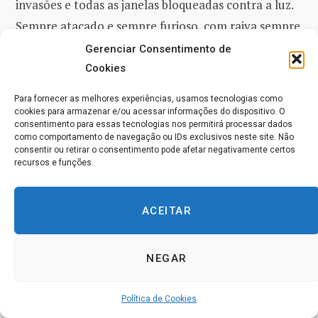
invasões e todas as janelas bloqueadas contra a luz.
Sempre atacado e sempre furioso, com raiva sempre
inteiramente justificada, você tem perseguido essa
Gerenciar Consentimento de
meta com uma vigilância que nunca pensou em
Cookies
deixar e com esforço que nunca pensou em cessar. E
Para fornecer as melhores experiências, usamos tecnologias como
toda essa determinação sombria era apenas para
cookies para armazenar e/ou acessar informações do dispositivo. O
consentimento para essas tecnologias nos permitirá processar dados
isso: VOCÊ QUERIA QUE O ESPECIALISMO FOSSE A
como comportamento de navegação ou IDs exclusivos neste site. Não
consentir ou retirar o consentimento pode afetar negativamente certos
VERDADE.
recursos e funções.
Agora, só lhe é pedido que você siga outra meta que
ACEITAR
exija muito MENOS vigilância, com um pequeno
esforço e pouco tempo e com o poder de Deus como
garantia da manutenção da meta e da promessa de
NEGAR
êxito. No entanto, dentre as duas, é ESSA que você
acha a mais difícil. O SACRIFÍCIO do ser você
Política de Cookies