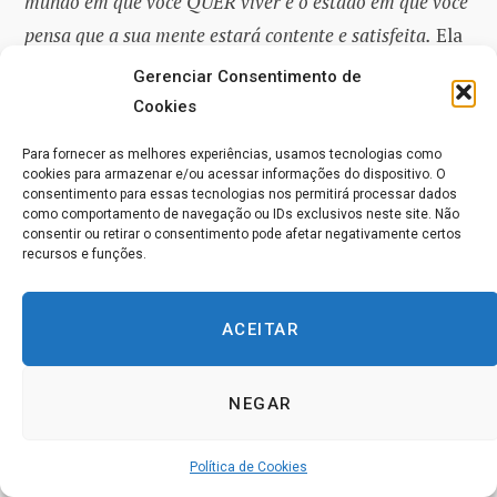
mundo em que você QUER viver e o estado em que você
pensa que a sua mente estará contente e satisfeita.
Ela
escolhe aonde você pensa que está a sua segurança,
Gerenciar Consentimento de
DE ACORDO COM A SUA DECISÃO. Ela revela a você
Cookies
mesmo, como VOCÊ gostaria de ser. E ela SEMPRE é
Para fornecer as melhores experiências, usamos tecnologias como
fiel ao seu propósito, do qual nunca se separa, nem
cookies para armazenar e/ou acessar informações do dispositivo. O
consentimento para essas tecnologias nos permitirá processar dados
dá o menor testemunho de qualquer coisa que o
como comportamento de navegação ou IDs exclusivos neste site. Não
propósito EM SUA MENTE não sustente. A
consentir ou retirar o consentimento pode afetar negativamente certos
recursos e funções.
percepção é uma PARTE daquilo que é o seu
propósito contemplar, pois os meios e o fim NUNCA
ACEITAR
são separados. E assim você aprende que aquilo que
PARECE ter uma vida À PARTE não tem nenhuma.
NEGAR
VOCÊ é o meio para Deus. NÃO separado, nem com
uma vida à parte da Dele. A vida DELE se manifesta
Política de Cookies