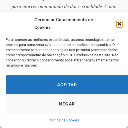
para morrer num mundo de dor e crueldade. Como
pude pensar que o Amor abandonou a Si Mesmo? Não
Gerenciar Consentimento de
há outra vontade senão a Vontade do Amor. O medo é
Cookies
um sonho e não há vontade que possa entrar em
conflito com a Tua. O conflito é o sono e a paz o
Para fornecer as melhores experiências, usamos tecnologias como
cookies para armazenar e/ou acessar informações do dispositivo. O
despertar. A morte é ilusão; a vida, verdade eterna.
consentimento para essas tecnologias nos permitirá processar dados
como comportamento de navegação ou IDs exclusivos neste site. Não
Não há oposição à Tua Vontade. Não há conflito, pois a
consentir ou retirar o consentimento pode afetar negativamente certos
minha vontade é a Tua.’
recursos e funções.
O perdão nos mostra que a Vontade de Deus é uma só e
ACEITAR
que nós a compartilhamos. Contemplemos as visões
santas que o perdão nos mostra hoje para que
NEGAR
possamos achar a paz de Deus. Amém.”
Política de Cookies
—–