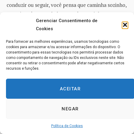
conduzir ou seguir, você pensa que caminha sozinho,
sem ninguém a seu lado? Esse é o caminho que não
Gerenciar Consentimento de
leva a lugar nenhum, pois a luz não pode ser dada
Cookies
enquanto você caminha sozinho e, portanto, você
não pode VER qual é o caminho que você segue. E
Para fornecer as melhores experiências, usamos tecnologias como
cookies para armazenar e/ou acessar informações do dispositivo. O
então HÁ confusão e uma senso de dúvida
consentimento para essas tecnologias nos permitirá processar dados
interminável, à medida que você titubeia para frente
como comportamento de navegação ou IDs exclusivos neste site. Não
consentir ou retirar o consentimento pode afetar negativamente certos
e para trás na escuridão e na solidão. No entanto,
recursos e funções.
tudo isso não passa de aparências do que na
verdade é a jornada e de como ela tem que ser feita.
ACEITAR
Pois ao seu lado está Aquele Que mantém a luz
diante de você, de tal modo que cada passo seja
NEGAR
dado na certeza e com segurança quanto ao
caminho. Uma viseira, de fato, pode obscurecer a sua
Política de Cookies
visão, mas não pode fazer com que o caminho em si